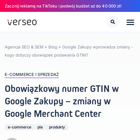
Zacznij reklamę na TikToku i podwój budżet aż do 40 000 zł!
Szukaj
Szukaj
Agencja SEO & SEM
»
Blog
»
Google Zakupy wprowadza zmiany -
kogo dotyczy obowiązek podawania GTIN?
E-COMMERCE I SPRZEDAŻ
Obowiązkowy numer GTIN w
Google Zakupy – zmiany w
Google Merchant Center
e-commerce
pla
produkty