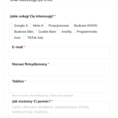
Jakie usługi Cię interesują?
*
Google Ads
Meta Ads
Pozycjonowanie
Budowa WWW
Budowa Sklepu
Cookie Banner
Analityka
Programmatic
Inne
TikTok Ads
E-mail
*
Nazwa firmy/domeny
*
Telefon
*
Na ten numer skontaktuje się z Tobą nasz ekspert.
Jak możemy Ci pomóc?
*