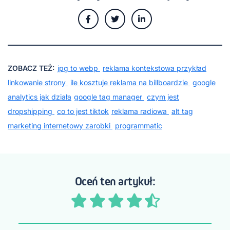
ZOBACZ TEŻ:
jpg to webp
reklama kontekstowa przykład
linkowanie strony
ile kosztuje reklama na billboardzie
google
analytics jak działa
google tag manager
czym jest
dropshipping
co to jest tiktok
reklama radiowa
alt tag
marketing internetowy zarobki
programmatic
Oceń ten artykuł: