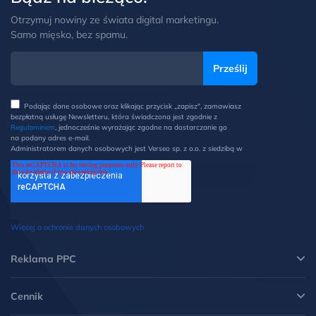
Otrzymuj nowiny ze świata digital marketingu.
Samo mięsko, bez spamu.
Podając dane osobowe oraz klikając przycisk „zapisz", zamawiasz
bezpłatną usługę Newsletteru, która świadczona jest zgodnie z
Regulaminem
, jednocześnie wyrażając zgodne na dostarczanie go
na podany adres e-mail.
Administratorem danych osobowych jest Verseo sp. z o.o. z siedzibą w
Poznaniu przy ul. Węglowej 1/3 (60-122 Poznań). Z Administratorem
można kontaktować się pisemnie na ww. adres lub elektronicznie na
adres e-mail: ochronadanych@verseo.pl. Państwa dane osobowe są
przetwarzane w celu wysyłki newsletteru, zgodnie z Regulaminem, w
związku z czym mają Państwo prawo do: dostępu do swoich danych
oraz otrzymania ich kopii, prawo do sprostowania danych, wycofania
zgody, możliwość żądania ich usunięcia i ograniczenia lub wniesienia
Więcej o ochronie danych osobowych
sprzeciwu wobec przetwarzania danych oraz wniesienia skargi do
Prezesa UODO. Więcej informacji w
Polityce prywatności
.
*
Reklama PPC
Cennik