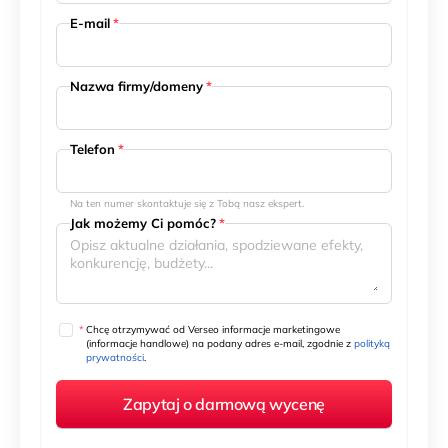
E-mail
*
Nazwa firmy/domeny
*
Telefon
*
Na ten numer skontaktuje się z Tobą nasz ekspert.
Jak możemy Ci pomóc?
*
*
Chcę otrzymywać od Verseo informacje marketingowe
(informacje handlowe) na podany adres e-mail, zgodnie z
polityką
prywatności
.