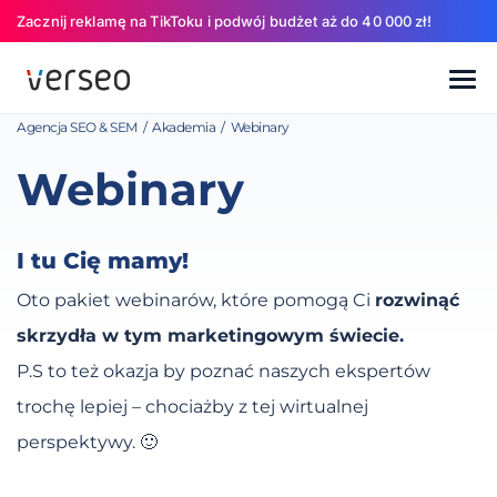
Zacznij reklamę na TikToku i podwój budżet aż do 40 000 zł!
Agencja SEO & SEM
/
Akademia
/
Webinary
Webinary
I tu Cię mamy!
Oto pakiet webinarów, które pomogą Ci
rozwinąć
skrzydła w tym marketingowym świecie.
P.S to też okazja by poznać naszych ekspertów
trochę lepiej – chociażby z tej wirtualnej
perspektywy. 🙂