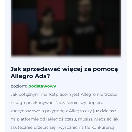
Jak sprzedawać więcej za pomocą
Allegro Ads?
poziom:
podstawowy
Jak potężnym marketplacem jest Allegro nie trzeba
nikogo przekonywać. Niezależnie czy dopiero
zaczynasz swoją przygodę z Allegro czy już działasz
na platformie od jakiegoś czasu, musisz wiedzieć jak
skutecznie przebić się i wyróżnić na tle konkurencji.