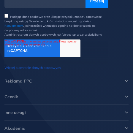
Podając dane osobowe oraz klikając przycisk „zapisz", zamawiasz
bezpłatną usługę Newsletteru, która świadczona jest zgodnie z
Regulaminem
, jednocześnie wyrażając zgodne na dostarczanie go
na podany adres e-mail.
Administratorem danych osobowych jest Verseo sp. z o.o. z siedzibą w
Poznaniu przy ul. Węglowej 1/3 (60-122 Poznań). Z Administratorem
można kontaktować się pisemnie na ww. adres lub elektronicznie na
adres e-mail: ochronadanych@verseo.pl. Państwa dane osobowe są
przetwarzane w celu wysyłki newsletteru, zgodnie z Regulaminem, w
związku z czym mają Państwo prawo do: dostępu do swoich danych
oraz otrzymania ich kopii, prawo do sprostowania danych, wycofania
zgody, możliwość żądania ich usunięcia i ograniczenia lub wniesienia
Więcej o ochronie danych osobowych
sprzeciwu wobec przetwarzania danych oraz wniesienia skargi do
Prezesa UODO. Więcej informacji w
Polityce prywatności
.
*
Reklama PPC
Cennik
Inne usługi
Akademia