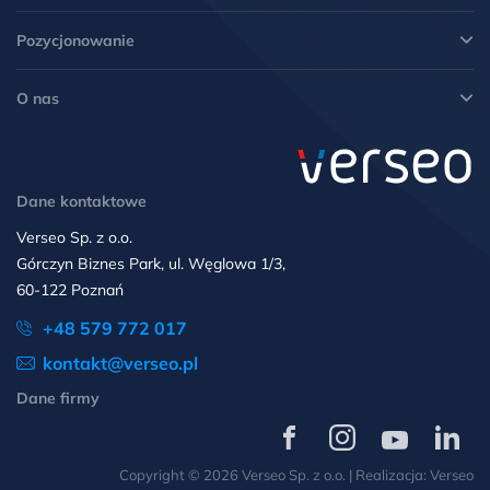
Pozycjonowanie
O nas
Dane kontaktowe
Verseo Sp. z o.o.
Górczyn Biznes Park, ul. Węglowa 1/3,
60-122 Poznań
+48 579 772 017
kontakt@verseo.pl
Dane firmy
Verseo
Verseo
Verseo
Verseo
na
na
na
na
Copyright © 2026 Verseo Sp. z o.o. | Realizacja:
Verseo
Facebooku
Instagramie
YouTube
LinkedIn