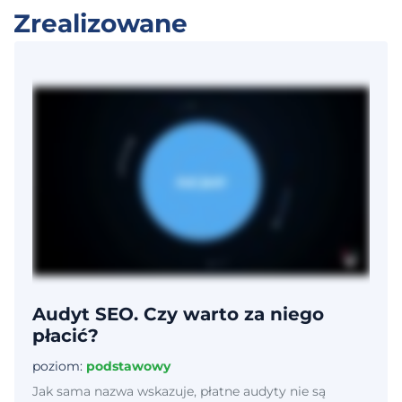
Zrealizowane
Audyt SEO. Czy warto za niego
płacić?
poziom:
podstawowy
Jak sama nazwa wskazuje, płatne audyty nie są