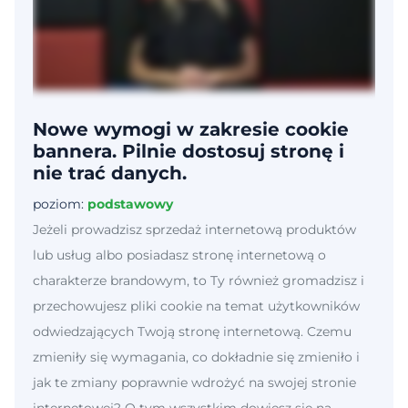
Nowe wymogi w zakresie cookie
bannera. Pilnie dostosuj stronę i
nie trać danych.
poziom:
podstawowy
Jeżeli prowadzisz sprzedaż internetową produktów
lub usług albo posiadasz stronę internetową o
charakterze brandowym, to Ty również gromadzisz i
przechowujesz pliki cookie na temat użytkowników
odwiedzających Twoją stronę internetową. Czemu
zmieniły się wymagania, co dokładnie się zmieniło i
jak te zmiany poprawnie wdrożyć na swojej stronie