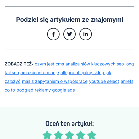
Podziel się artykułem ze znajomymi
ZOBACZ TEŻ:
czym jest cms
analiza słów kluczowych seo
long
tail seo
amazon informacje
allegro oficjalny sklep jak
założyć
mail z zapytaniem o współpracę
youtube select
ahrefs
co to
podgląd reklamy google ads
Oceń ten artykuł: