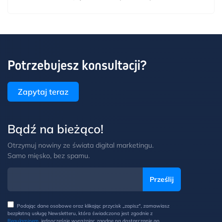
Potrzebujesz konsultacji?
Zapytaj teraz
Bądź na bieżąco!
Otrzymuj nowiny ze świata digital marketingu.
Samo mięsko, bez spamu.
Podając dane osobowe oraz klikając przycisk „zapisz", zamawiasz
bezpłatną usługę Newsletteru, która świadczona jest zgodnie z
Regulaminem
, jednocześnie wyrażając zgodne na dostarczanie go