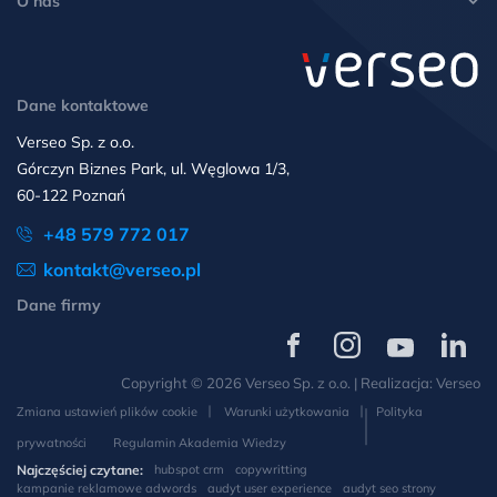
O nas
Dane kontaktowe
Verseo Sp. z o.o.
Górczyn Biznes Park, ul. Węglowa 1/3,
60-122 Poznań
+48 579 772 017
kontakt@verseo.pl
Dane firmy
Verseo
Verseo
Verseo
Verseo
na
na
na
na
Copyright © 2026 Verseo Sp. z o.o. | Realizacja:
Verseo
Facebooku
Instagramie
YouTube
LinkedIn
Zmiana ustawień plików cookie
Warunki użytkowania
Polityka
prywatności
Regulamin Akademia Wiedzy
Najczęściej czytane:
hubspot crm
copywritting
kampanie reklamowe adwords
audyt user experience
audyt seo strony