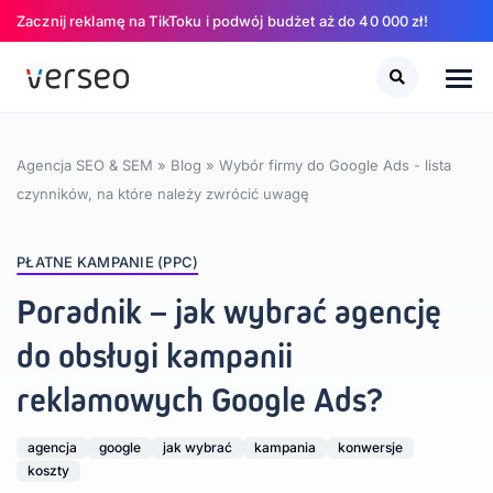
Zacznij reklamę na TikToku i podwój budżet aż do 40 000 zł!
Szukaj
Szukaj
Agencja SEO & SEM
»
Blog
»
Wybór firmy do Google Ads - lista
czynników, na które należy zwrócić uwagę
PŁATNE KAMPANIE (PPC)
Poradnik – jak wybrać agencję
do obsługi kampanii
reklamowych Google Ads?
agencja
google
jak wybrać
kampania
konwersje
koszty