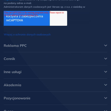
na podany adres e-mail.
Administratorem danych osobowych jest Verseo sp. z o.o. z siedzibą w
Poznaniu przy ul. Węglowej 1/3 (60-122 Poznań). Z Administratorem
można kontaktować się pisemnie na ww. adres lub elektronicznie na
adres e-mail: ochronadanych@verseo.pl. Państwa dane osobowe są
przetwarzane w celu wysyłki newsletteru, zgodnie z Regulaminem, w
związku z czym mają Państwo prawo do: dostępu do swoich danych
oraz otrzymania ich kopii, prawo do sprostowania danych, wycofania
zgody, możliwość żądania ich usunięcia i ograniczenia lub wniesienia
Więcej o ochronie danych osobowych
sprzeciwu wobec przetwarzania danych oraz wniesienia skargi do
Prezesa UODO. Więcej informacji w
Polityce prywatności
.
*
Reklama PPC
Cennik
Inne usługi
Akademia
Pozycjonowanie