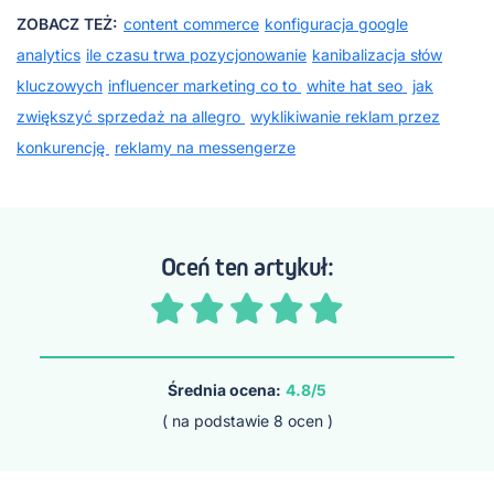
ZOBACZ TEŻ:
content commerce
konfiguracja google
analytics
ile czasu trwa pozycjonowanie
kanibalizacja słów
kluczowych
influencer marketing co to
white hat seo
jak
zwiększyć sprzedaż na allegro
wyklikiwanie reklam przez
konkurencję
reklamy na messengerze
Oceń ten artykuł:
Średnia ocena:
4.8/5
( na podstawie
8
ocen )