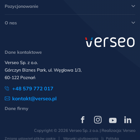
Pozycjonowanie
O nas
Dane kontaktowe
Verseo Sp. z o.o.
Górczyn Biznes Park, ul. Węglowa 1/3,
60-122 Poznań
+48 579 772 017
kontakt@verseo.pl
Dane firmy
Verseo
Verseo
Verseo
Verseo
na
na
na
na
Copyright © 2026 Verseo Sp. z o.o. | Realizacja:
Verseo
Facebooku
Instagramie
YouTube
LinkedIn
Zmiana ustawień plików cookie
Warunki użytkowania
Polityka