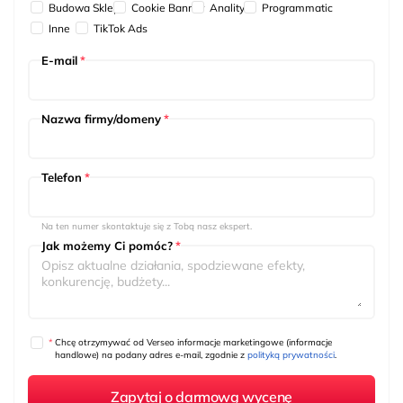
Budowa Sklepu
Cookie Banner
Analityka
Programmatic
Inne
TikTok Ads
E-mail
*
Nazwa firmy/domeny
*
Telefon
*
Na ten numer skontaktuje się z Tobą nasz ekspert.
Jak możemy Ci pomóc?
*
*
Chcę otrzymywać od Verseo informacje marketingowe (informacje
handlowe) na podany adres e-mail, zgodnie z
polityką prywatności
.