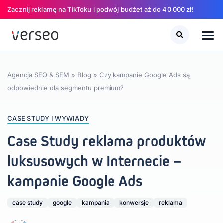
Zacznij reklamę na TikToku i podwój budżet aż do 40 000 zł!
Szukaj
Szukaj
Agencja SEO & SEM
»
Blog
»
Czy kampanie Google Ads są
odpowiednie dla segmentu premium?
CASE STUDY I WYWIADY
Case Study reklama produktów
luksusowych w Internecie –
kampanie Google Ads
case study
google
kampania
konwersje
reklama