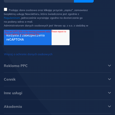
Podając dane osobowe oraz klikając przycisk „zapisz", zamawiasz
bezpłatną usługę Newsletteru, która świadczona jest zgodnie z
Regulaminem
, jednocześnie wyrażając zgodne na dostarczanie go
na podany adres e-mail.
Administratorem danych osobowych jest Verseo sp. z o.o. z siedzibą w
Poznaniu przy ul. Węglowej 1/3 (60-122 Poznań). Z Administratorem
można kontaktować się pisemnie na ww. adres lub elektronicznie na
adres e-mail: ochronadanych@verseo.pl. Państwa dane osobowe są
przetwarzane w celu wysyłki newsletteru, zgodnie z Regulaminem, w
związku z czym mają Państwo prawo do: dostępu do swoich danych
oraz otrzymania ich kopii, prawo do sprostowania danych, wycofania
zgody, możliwość żądania ich usunięcia i ograniczenia lub wniesienia
Więcej o ochronie danych osobowych
sprzeciwu wobec przetwarzania danych oraz wniesienia skargi do
Prezesa UODO. Więcej informacji w
Polityce prywatności
.
*
Reklama PPC
Cennik
Inne usługi
Akademia