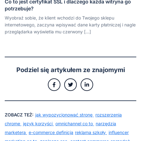
Co to jest certyfikat SSL i dlaczego każda witryna go
potrzebuje?
Wyobraź sobie, że klient wchodzi do Twojego sklepu
internetowego, zaczyna wpisywać dane karty płatniczej i nagle
przeglądarka wyświetla mu czerwony […]
Podziel się artykułem ze znajomymi
ZOBACZ TEŻ:
jak wypozycjonować stronę
rozszerzenia
chrome
język korzyści
omnichannel co to
narzędzia
marketera
e-commerce definicja
reklama szkoły
influencer