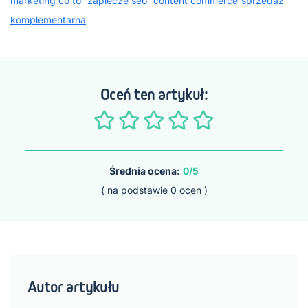
marketing co to
zaplecze seo
content commerce
sprzedaż
komplementarna
Oceń ten artykuł:
Średnia ocena:
0/5
( na podstawie
0
ocen )
Autor artykułu