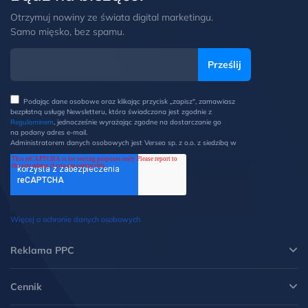
Otrzymuj nowiny ze świata digital marketingu.
Samo mięsko, bez spamu.
Podając dane osobowe oraz klikając przycisk „zapisz", zamawiasz
bezpłatną usługę Newsletteru, która świadczona jest zgodnie z
Regulaminem
, jednocześnie wyrażając zgodne na dostarczanie go
na podany adres e-mail.
Administratorem danych osobowych jest Verseo sp. z o.o. z siedzibą w
Poznaniu przy ul. Węglowej 1/3 (60-122 Poznań). Z Administratorem
można kontaktować się pisemnie na ww. adres lub elektronicznie na
adres e-mail: ochronadanych@verseo.pl. Państwa dane osobowe są
przetwarzane w celu wysyłki newsletteru, zgodnie z Regulaminem, w
związku z czym mają Państwo prawo do: dostępu do swoich danych
oraz otrzymania ich kopii, prawo do sprostowania danych, wycofania
zgody, możliwość żądania ich usunięcia i ograniczenia lub wniesienia
Więcej o ochronie danych osobowych
sprzeciwu wobec przetwarzania danych oraz wniesienia skargi do
Prezesa UODO. Więcej informacji w
Polityce prywatności
.
*
Reklama PPC
Cennik