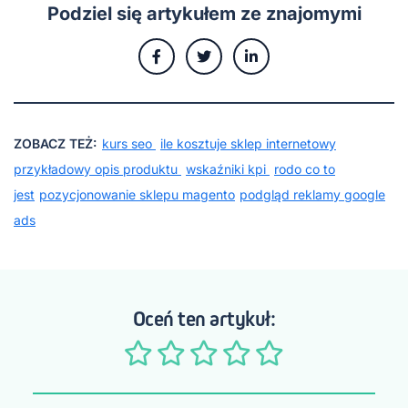
Podziel się artykułem ze znajomymi
ZOBACZ TEŻ:
kurs seo
ile kosztuje sklep internetowy
przykładowy opis produktu
wskaźniki kpi
rodo co to
jest
pozycjonowanie sklepu magento
podgląd reklamy google
ads
Oceń ten artykuł: