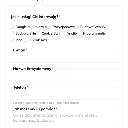
Jakie usługi Cię interesują?
*
Google Ads
Meta Ads
Pozycjonowanie
Budowa WWW
Budowa Sklepu
Cookie Banner
Analityka
Programmatic
Inne
TikTok Ads
E-mail
*
Nazwa firmy/domeny
*
Telefon
*
Na ten numer skontaktuje się z Tobą nasz ekspert.
Jak możemy Ci pomóc?
*