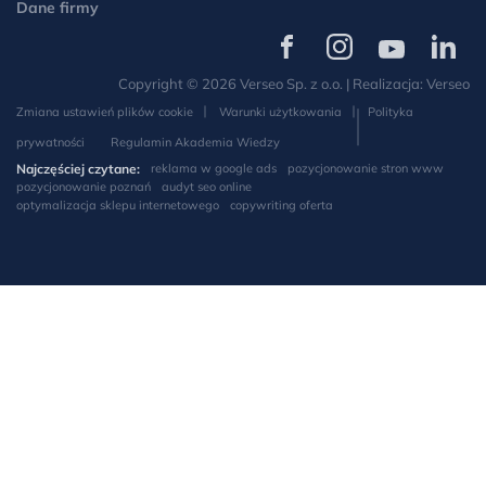
Dane firmy
Verseo
Verseo
Verseo
Verseo
na
na
na
na
Copyright © 2026 Verseo Sp. z o.o. | Realizacja:
Verseo
Facebooku
Instagramie
YouTube
LinkedIn
Zmiana ustawień plików cookie
Warunki użytkowania
Polityka
prywatności
Regulamin Akademia Wiedzy
Najczęściej czytane:
reklama w google ads
pozycjonowanie stron www
pozycjonowanie poznań
audyt seo online
optymalizacja sklepu internetowego
copywriting oferta