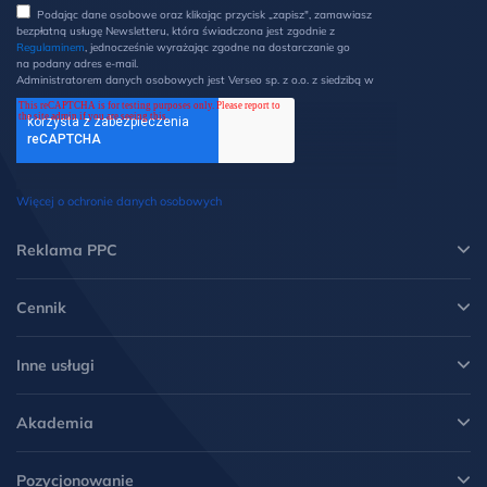
Podając dane osobowe oraz klikając przycisk „zapisz", zamawiasz
bezpłatną usługę Newsletteru, która świadczona jest zgodnie z
Regulaminem
, jednocześnie wyrażając zgodne na dostarczanie go
na podany adres e-mail.
Administratorem danych osobowych jest Verseo sp. z o.o. z siedzibą w
Poznaniu przy ul. Węglowej 1/3 (60-122 Poznań). Z Administratorem
można kontaktować się pisemnie na ww. adres lub elektronicznie na
adres e-mail: ochronadanych@verseo.pl. Państwa dane osobowe są
przetwarzane w celu wysyłki newsletteru, zgodnie z Regulaminem, w
związku z czym mają Państwo prawo do: dostępu do swoich danych
oraz otrzymania ich kopii, prawo do sprostowania danych, wycofania
zgody, możliwość żądania ich usunięcia i ograniczenia lub wniesienia
Więcej o ochronie danych osobowych
sprzeciwu wobec przetwarzania danych oraz wniesienia skargi do
Prezesa UODO. Więcej informacji w
Polityce prywatności
.
*
Reklama PPC
Cennik
Inne usługi
Akademia
Pozycjonowanie