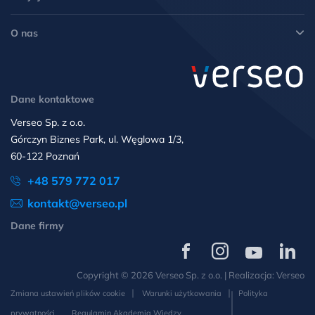
O nas
Dane kontaktowe
Verseo Sp. z o.o.
Górczyn Biznes Park, ul. Węglowa 1/3,
60-122 Poznań
+48 579 772 017
kontakt@verseo.pl
Dane firmy
Verseo
Verseo
Verseo
Verseo
na
na
na
na
Copyright © 2026 Verseo Sp. z o.o. | Realizacja:
Verseo
Facebooku
Instagramie
YouTube
LinkedIn
Zmiana ustawień plików cookie
Warunki użytkowania
Polityka
prywatności
Regulamin Akademia Wiedzy