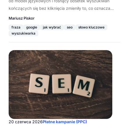
od modeli językowych i rosnący odsetek wyszukiwań
kończących się bez kliknięcia zmieniły to, co oznacza…
Mariusz Piskor
fraza
google
jak wybrać
seo
słowo kluczowe
wyszukiwarka
20 czerwca 2026
Płatne kampanie (PPC)