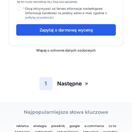
Na ten numer skontaktuje się z Tobą nasz specjalista.
*
Chcę otrzymywać od Verseo informacje marketingowe
(informacje handlowe) na podany adres e-mail, zgodnie z
polityką prywatności.
Więcej o ochronie danych osobowych
1
Następne
Najpopularniejsze słowa kluczowe
reklama
strategia
poradnik
google
e-commerce
co to
kampania
widoczność
optymalizacja
konwersje
narzędzia