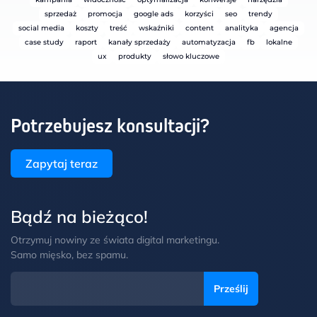
sprzedaż
promocja
google ads
korzyści
seo
trendy
social media
koszty
treść
wskaźniki
content
analityka
agencja
case study
raport
kanały sprzedaży
automatyzacja
fb
lokalne
ux
produkty
słowo kluczowe
Potrzebujesz konsultacji?
Zapytaj teraz
Bądź na bieżąco!
Otrzymuj nowiny ze świata digital marketingu.
Samo mięsko, bez spamu.