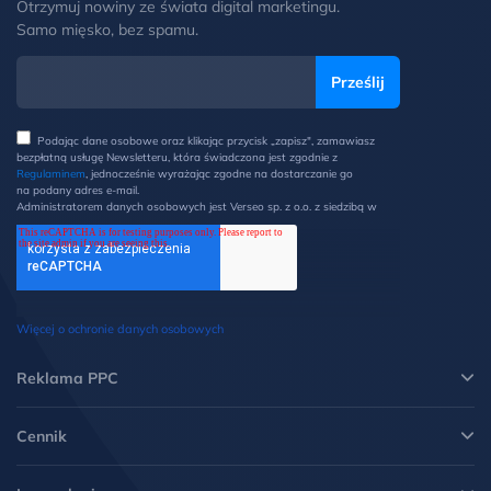
Otrzymuj nowiny ze świata digital marketingu.
Samo mięsko, bez spamu.
Podając dane osobowe oraz klikając przycisk „zapisz", zamawiasz
bezpłatną usługę Newsletteru, która świadczona jest zgodnie z
Regulaminem
, jednocześnie wyrażając zgodne na dostarczanie go
na podany adres e-mail.
Administratorem danych osobowych jest Verseo sp. z o.o. z siedzibą w
Poznaniu przy ul. Węglowej 1/3 (60-122 Poznań). Z Administratorem
można kontaktować się pisemnie na ww. adres lub elektronicznie na
adres e-mail: ochronadanych@verseo.pl. Państwa dane osobowe są
przetwarzane w celu wysyłki newsletteru, zgodnie z Regulaminem, w
związku z czym mają Państwo prawo do: dostępu do swoich danych
oraz otrzymania ich kopii, prawo do sprostowania danych, wycofania
zgody, możliwość żądania ich usunięcia i ograniczenia lub wniesienia
Więcej o ochronie danych osobowych
sprzeciwu wobec przetwarzania danych oraz wniesienia skargi do
Prezesa UODO. Więcej informacji w
Polityce prywatności
.
*
Reklama PPC
Cennik