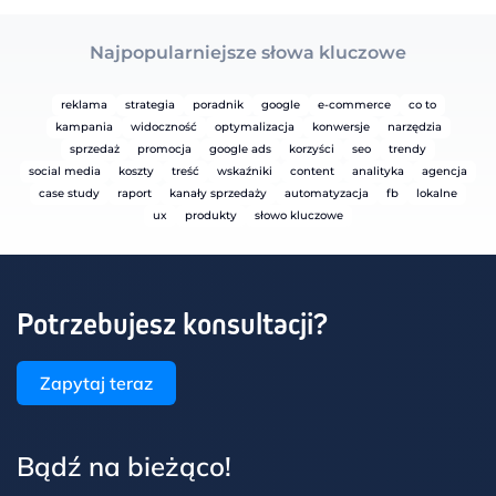
Najpopularniejsze słowa kluczowe
reklama
strategia
poradnik
google
e-commerce
co to
kampania
widoczność
optymalizacja
konwersje
narzędzia
sprzedaż
promocja
google ads
korzyści
seo
trendy
social media
koszty
treść
wskaźniki
content
analityka
agencja
case study
raport
kanały sprzedaży
automatyzacja
fb
lokalne
ux
produkty
słowo kluczowe
Potrzebujesz konsultacji?
Zapytaj teraz
Bądź na bieżąco!