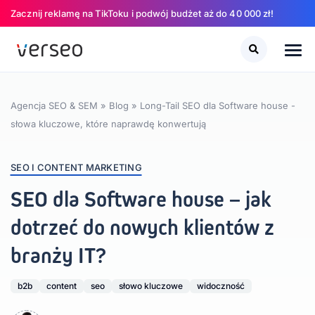
Zacznij reklamę na TikToku i podwój budżet aż do 40 000 zł!
Szukaj
Szukaj
Agencja SEO & SEM
»
Blog
»
Long-Tail SEO dla Software house -
słowa kluczowe, które naprawdę konwertują
SEO I CONTENT MARKETING
SEO dla Software house – jak
dotrzeć do nowych klientów z
branży IT?
b2b
content
seo
słowo kluczowe
widoczność