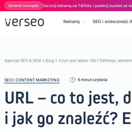
Zacznij reklamę na TikToku i podwój budżet aż d
Sprawdź szczegóły
Reklamy
SEO i widoczność A
BLOG:
Płatne kampanie (PPC)
SEO i Content marketing
Socia
Agencja SEO & SEM
»
Blog
»
Czym jest adres URL? Definicja, elemen
6 minut czytania
SEO I CONTENT MARKETING
URL – co to jest, 
i jak go znaleźć? 