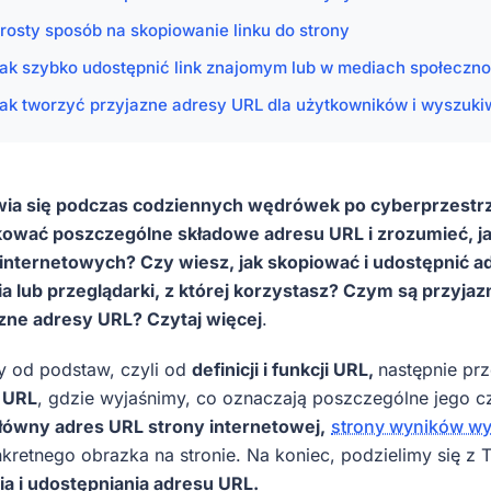
rosty sposób na skopiowanie linku do strony
ak szybko udostępnić link znajomym lub w mediach społeczn
ak tworzyć przyjazne adresy URL dla użytkowników i wyszuki
ia się podczas codziennych wędrówek po cyberprzestrze
kować poszczególne składowe adresu URL i zrozumieć, j
nternetowych? Czy wiesz, jak skopiować i udostępnić ad
a lub przeglądarki, z której korzystasz? Czym są przyjaz
zne adresy URL? Czytaj więcej
.
 od podstaw, czyli od
definicji i funkcji URL,
następnie pr
y URL
, gdzie wyjaśnimy, co oznaczają poszczególne jego 
łówny adres URL strony internetowej,
strony wyników wy
kretnego obrazka na stronie. Na koniec, podzielimy się z
a i udostępniania adresu URL.