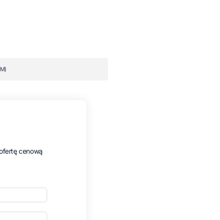
M)
ofertę cenową