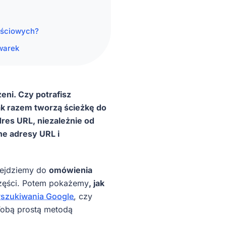
ościowych?
warek
ni. Czy potrafisz
ak razem tworzą ścieżkę do
res URL, niezależnie od
ne adresy URL i
zejdziemy do
omówienia
części. Potem pokażemy
, jak
szukiwania Google
, czy
 Tobą prostą metodą