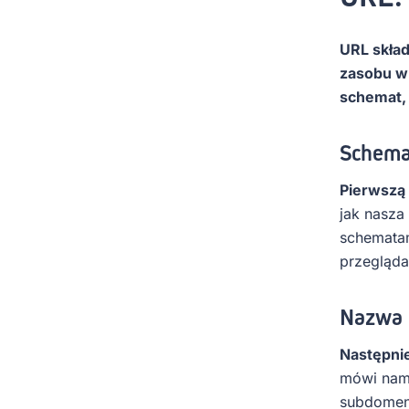
URL skład
zasobu w 
schemat, 
Schema
Pierwszą
jak nasza
schematam
przegląda
Nazwa 
Następni
mówi nam,
subdomen