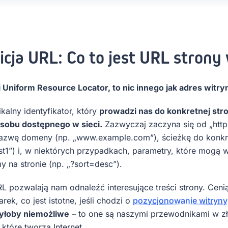
icja URL: Co to jest URL stron
i Uniform Resource Locator, to nic innego jak adres witry
kalny identyfikator, który
prowadzi nas do konkretnej stro
sobu dostępnego w sieci.
Zazwyczaj zaczyna się od „http:/
azwę domeny (np. „www.example.com”), ścieżkę do konkre
st1”) i, w niektórych przypadkach, parametry, które mogą 
 na stronie (np. „?sort=desc”).
L pozwalają nam odnaleźć interesujące treści strony. Cenią
ek, co jest istotne, jeśli chodzi o
pozycjonowanie witryny
byłoby niemożliwe
– to one są naszymi przewodnikami w zło
które tworzą Internet.