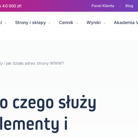
o 40 000 zł!
Panel Klienta
Blog
I
Strony i sklepy
Cennik
Wyniki
Akademia 
l media
E-commerce i sprzedaż
Analityka i dane
Sztuczna intelig
ty i jak działa adres strony WWW?
do czego służy
Elementy i