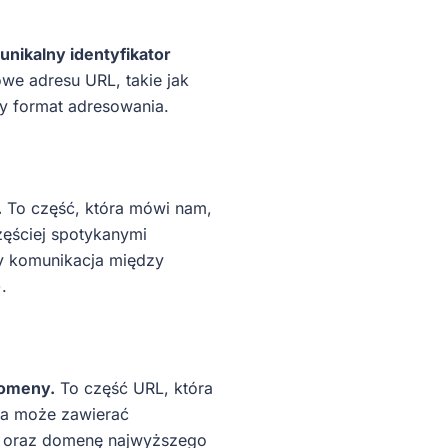
unikalny identyfikator
we adresu URL, takie jak
ny format adresowania.
.
To część, która mówi nam,
ęściej spotykanymi
czy komunikacja między
.
domeny.
To część URL, która
ta może zawierać
) oraz domenę najwyższego