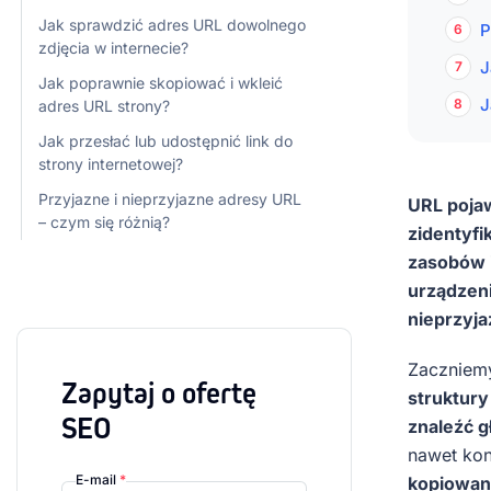
Jak sprawdzić adres URL dowolnego
P
zdjęcia w internecie?
J
Jak poprawnie skopiować i wkleić
J
adres URL strony?
Jak przesłać lub udostępnić link do
strony internetowej?
Przyjazne i nieprzyjazne adresy URL
URL pojaw
– czym się różnią?
zidentyfi
zasobów i
urządzeni
nieprzyja
Zaczniemy
Zapytaj o ofertę
struktur
SEO
znaleźć g
nawet kon
E-mail
*
kopiowani