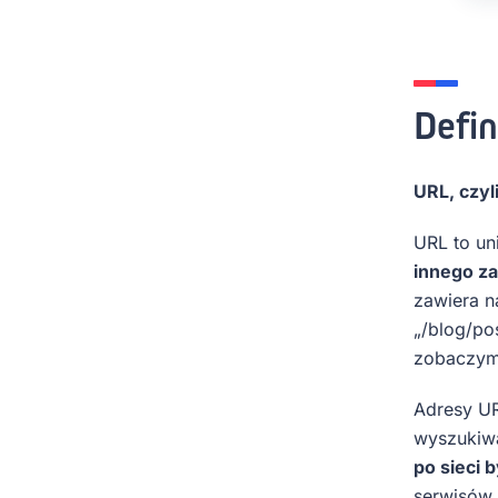
Defin
URL, czyl
URL to uni
innego za
zawiera n
„/blog/po
zobaczymy
Adresy UR
wyszukiwar
po sieci 
serwisów, 