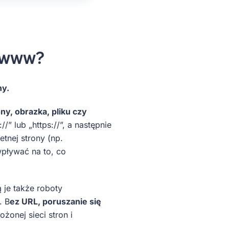
y www?
ny.
ny, obrazka, pliku czy
/” lub „https://”, a następnie
tnej strony (np.
wpływać na to, co
 je także roboty
. B
ez URL, poruszanie się
żonej sieci stron i