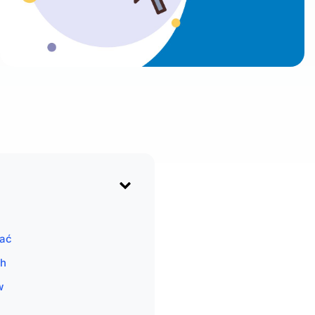
tać
ch
w