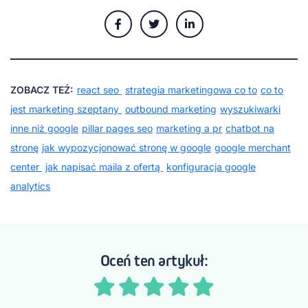
ZOBACZ TEŻ:
react seo
strategia marketingowa co to
co to
jest marketing szeptany
outbound marketing
wyszukiwarki
inne niż google
pillar pages seo
marketing a pr
chatbot na
stronę
jak wypozycjonować stronę w google
google merchant
center
jak napisać maila z ofertą
konfiguracja google
analytics
Oceń ten artykuł: