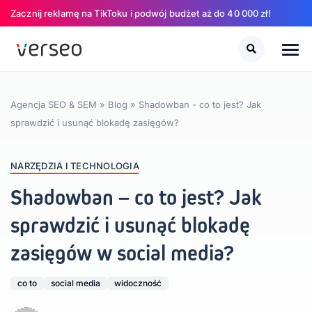
Zacznij reklamę na TikToku i podwój budżet aż do 40 000 zł!
Szukaj
Szukaj
Agencja SEO & SEM
»
Blog
»
Shadowban - co to jest? Jak
sprawdzić i usunąć blokadę zasięgów?
NARZĘDZIA I TECHNOLOGIA
Shadowban – co to jest? Jak
sprawdzić i usunąć blokadę
zasięgów w social media?
co to
social media
widoczność