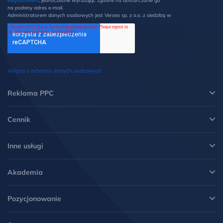
Regulaminem
, jednocześnie wyrażając zgodne na dostarczanie go
na podany adres e-mail.
Administratorem danych osobowych jest Verseo sp. z o.o. z siedzibą w
Poznaniu przy ul. Węglowej 1/3 (60-122 Poznań). Z Administratorem
można kontaktować się pisemnie na ww. adres lub elektronicznie na
adres e-mail: ochronadanych@verseo.pl. Państwa dane osobowe są
przetwarzane w celu wysyłki newsletteru, zgodnie z Regulaminem, w
związku z czym mają Państwo prawo do: dostępu do swoich danych
oraz otrzymania ich kopii, prawo do sprostowania danych, wycofania
zgody, możliwość żądania ich usunięcia i ograniczenia lub wniesienia
Więcej o ochronie danych osobowych
sprzeciwu wobec przetwarzania danych oraz wniesienia skargi do
Prezesa UODO. Więcej informacji w
Polityce prywatności
.
*
Reklama PPC
Cennik
Inne usługi
Akademia
Pozycjonowanie