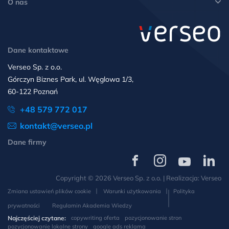
O nas
Dane kontaktowe
Verseo Sp. z o.o.
Górczyn Biznes Park, ul. Węglowa 1/3,
60-122 Poznań
+48 579 772 017
kontakt@verseo.pl
Dane firmy
Verseo
Verseo
Verseo
Verseo
na
na
na
na
Copyright © 2026 Verseo Sp. z o.o. | Realizacja:
Verseo
Facebooku
Instagramie
YouTube
LinkedIn
Zmiana ustawień plików cookie
Warunki użytkowania
Polityka
prywatności
Regulamin Akademia Wiedzy
Najczęściej czytane:
copywriting oferta
pozycjonowanie stron
pozycjonowanie lokalne strony
google ads reklama