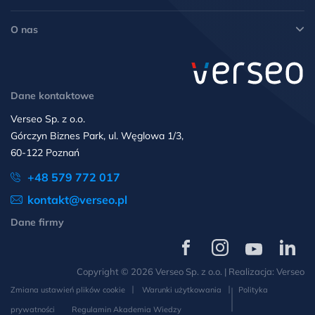
O nas
Dane kontaktowe
Verseo Sp. z o.o.
Górczyn Biznes Park, ul. Węglowa 1/3,
60-122 Poznań
+48 579 772 017
kontakt@verseo.pl
Dane firmy
Verseo
Verseo
Verseo
Verseo
na
na
na
na
Copyright © 2026 Verseo Sp. z o.o. | Realizacja:
Verseo
Facebooku
Instagramie
YouTube
LinkedIn
Zmiana ustawień plików cookie
Warunki użytkowania
Polityka
prywatności
Regulamin Akademia Wiedzy