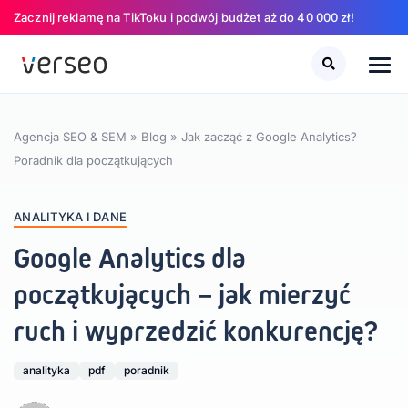
Zacznij reklamę na TikToku i podwój budżet aż do 40 000 zł!
Szukaj
Szukaj
Agencja SEO & SEM
»
Blog
»
Jak zacząć z Google Analytics?
Poradnik dla początkujących
ANALITYKA I DANE
Google Analytics dla
początkujących – jak mierzyć
ruch i wyprzedzić konkurencję?
analityka
pdf
poradnik