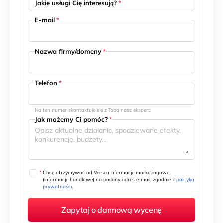
Jakie usługi Cię interesują?
*
E-mail
*
Nazwa firmy/domeny
*
Telefon
*
Na ten numer skontaktuje się z Tobą nasz ekspert.
Jak możemy Ci pomóc?
*
*
Chcę otrzymywać od Verseo informacje marketingowe
(informacje handlowe) na podany adres e-mail, zgodnie z
polityką
prywatności
.