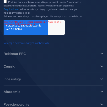
Podając dane osobowe oraz klikając przycisk „zapisz", zamawiasz
bezpłatną usługę Newsletteru, która świadczona jest zgodnie z
Regulaminem
, jednocześnie wyrażając zgodne na dostarczanie go
na podany adres e-mail.
Administratorem danych osobowych jest Verseo sp. z o.o. z siedzibą w
Poznaniu przy ul. Węglowej 1/3 (60-122 Poznań). Z Administratorem
można kontaktować się pisemnie na ww. adres lub elektronicznie na
adres e-mail: ochronadanych@verseo.pl. Państwa dane osobowe są
przetwarzane w celu wysyłki newsletteru, zgodnie z Regulaminem, w
związku z czym mają Państwo prawo do: dostępu do swoich danych
oraz otrzymania ich kopii, prawo do sprostowania danych, wycofania
zgody, możliwość żądania ich usunięcia i ograniczenia lub wniesienia
Więcej o ochronie danych osobowych
sprzeciwu wobec przetwarzania danych oraz wniesienia skargi do
Prezesa UODO. Więcej informacji w
Polityce prywatności
.
*
Reklama PPC
Cennik
Inne usługi
Akademia
Pozycjonowanie