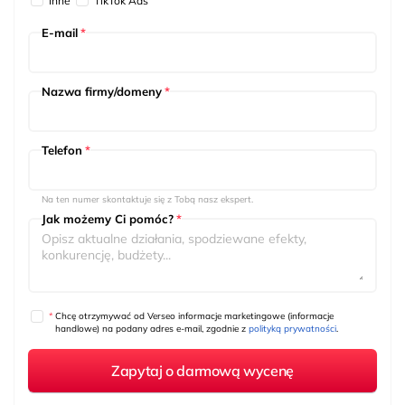
Inne
TikTok Ads
E-mail
*
Nazwa firmy/domeny
*
Telefon
*
Na ten numer skontaktuje się z Tobą nasz ekspert.
Jak możemy Ci pomóc?
*
*
Chcę otrzymywać od Verseo informacje marketingowe (informacje
handlowe) na podany adres e-mail, zgodnie z
polityką prywatności
.