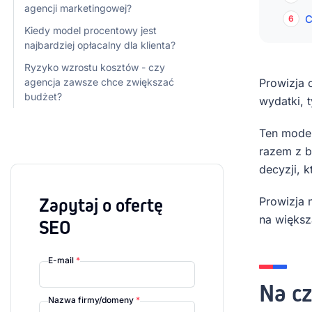
agencji marketingowej?
C
Kiedy model procentowy jest
najbardziej opłacalny dla klienta?
Ryzyko wzrostu kosztów - czy
agencja zawsze chce zwiększać
Prowizja 
budżet?
wydatki, 
Ten model
razem z b
decyzji, 
Zapytaj o ofertę
Prowizja 
na większ
SEO
E-mail
*
Na c
Nazwa firmy/domeny
*