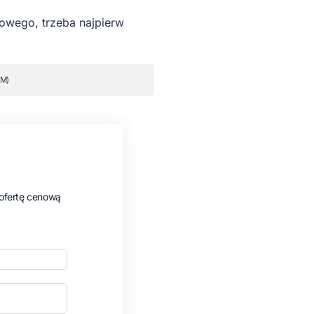
mowego, trzeba najpierw
M)
ofertę cenową