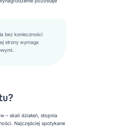
 wynagrodzenie pozostaje
ia bez konieczności
iej strony wymaga
owymi.
etu?
w – skali działań, stopnia
ości. Najczęściej spotykane