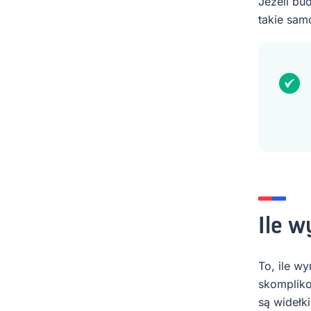
Jeżeli bu
takie sam
Ile w
To, ile wy
skompliko
są widełki