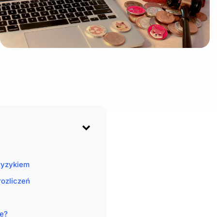
 ryzykiem
rozliczeń
ie?