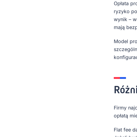
Opłata pr
ryzyko po
wynik – w
mają bezp
Model pro
szczególn
konfigura
Różni
Firmy naj
opłatą mi
Flat fee 