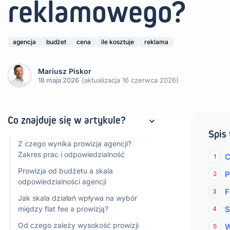
reklamowego?
agencja
budżet
cena
ile kosztuje
reklama
Mariusz Piskor
18 maja 2026
(aktualizacja 16 czerwca 2026)
Co znajduje się w artykule?
Spis 
Z czego wynika prowizja agencji?
Zakres prac i odpowiedzialność
C
Prowizja od budżetu a skala
P
odpowiedzialności agencji
F
Jak skala działań wpływa na wybór
między flat fee a prowizją?
S
Od czego zależy wysokość prowizji
W