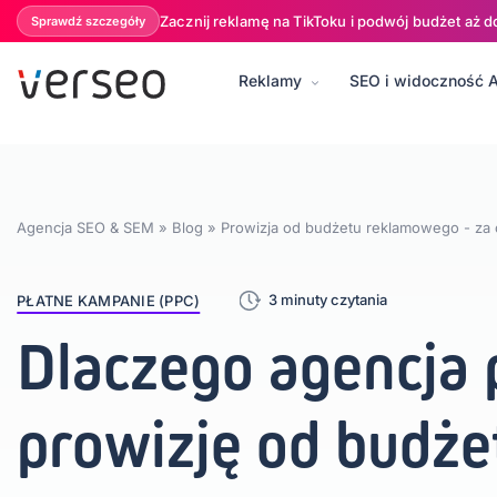
Zacznij reklamę na TikToku i podwój budżet aż d
Sprawdź szczegóły
Reklamy
SEO i widoczność A
BLOG:
Płatne kampanie (PPC)
SEO i Content marketing
Socia
Agencja SEO & SEM
»
Blog
»
Prowizja od budżetu reklamowego - za c
3 minuty czytania
PŁATNE KAMPANIE (PPC)
Dlaczego agencja 
prowizję od budże