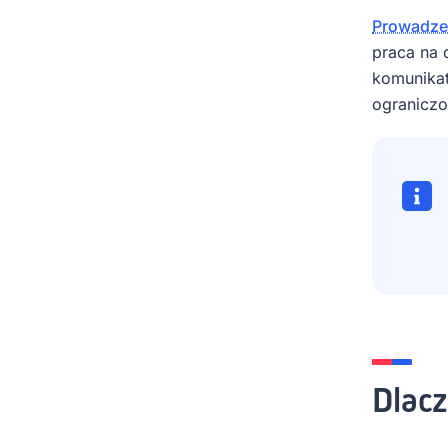
Prowadze
praca na 
komunikat
ograniczo
Dlacz