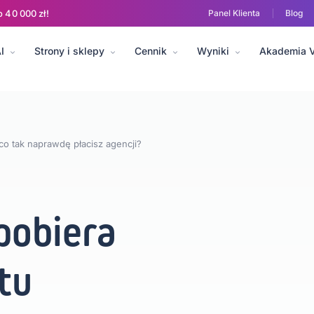
o 40 000 zł!
Panel Klienta
Blog
I
Strony i sklepy
Cennik
Wyniki
Akademia 
l media
E-commerce i sprzedaż
Analityka i dane
Sztuczna intelig
o tak naprawdę płacisz agencji?
pobiera
tu