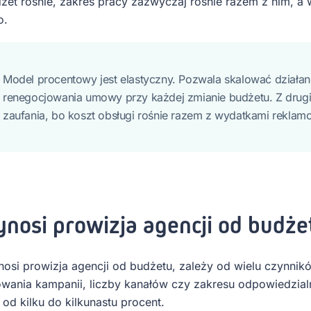
dżet rośnie, zakres pracy zazwyczaj rośnie razem z nim, a
o.
Model procentowy jest elastyczny. Pozwala skalować działan
renegocjowania umowy przy każdej zmianie budżetu. Z drug
zaufania, bo koszt obsługi rośnie razem z wydatkami reklam
ynosi prowizja agencji od budż
nosi prowizja agencji od budżetu, zależy od wielu czynnikó
wania kampanii, liczby kanałów czy zakresu odpowiedzialn
 od kilku do kilkunastu procent.