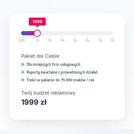
1999
699
2k
3k
4k
5k
6k
7k
8k
Pakiet dla Ciebie
Dla mniejszych firm usługowych
Raporty kwartalne z prowadzonych działań
Treści w pakiecie: do 75 000 znaków / rok
Twój budżet reklamowy
1999 zł