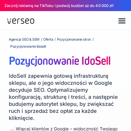
Zacznij reklamę na TikToku i podwój budżet aż do 40 000 zł!
Agencja SEO & SEM
/
Oferta
/
Pozycjonowanie stron
/
Pozycjonowanie Idosell
Pozycjonowanie IdoSell
IdoSell zapewnia gotową infrastrukturę
sklepu, ale o jego widoczności w Google
decyduje SEO. Optymalizujemy
konfigurację, strukturę i treści, a następnie
budujemy autorytet sklepu, by zwiększać
ruch i sprzedaż bez opłat za każde
kliknięcie.
Więcej klientów z Google – widoczność Twojego