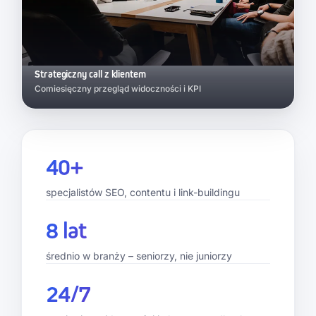
Strategiczny call z klientem
Comiesięczny przegląd widoczności i KPI
40+
specjalistów SEO, contentu i link-buildingu
8 lat
średnio w branży – seniorzy, nie juniorzy
24/7