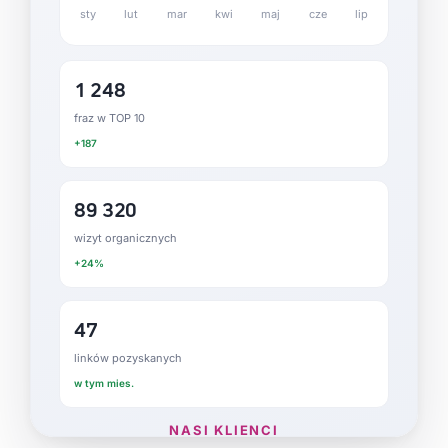
sty
lut
mar
kwi
maj
cze
lip
1 248
fraz w TOP 10
+187
89 320
wizyt organicznych
+24%
47
linków pozyskanych
w tym mies.
NASI KLIENCI