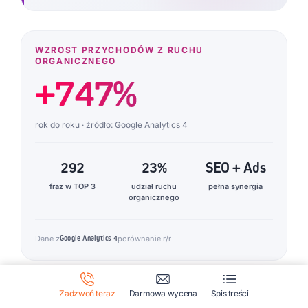
WZROST PRZYCHODÓW Z RUCHU
ORGANICZNEGO
+747%
rok do roku · źródło: Google Analytics 4
292
23%
SEO + Ads
fraz w TOP 3
udział ruchu
pełna synergia
organicznego
Dane z
Google Analytics 4
porównanie r/r
Zadzwoń teraz
Darmowa wycena
Spis treści
KOMENTARZ ZESPOŁU