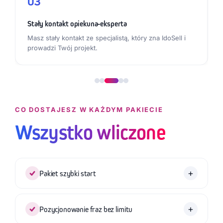
03
Stały kontakt opiekuna-eksperta
Masz stały kontakt ze specjalistą, który zna IdoSell i
prowadzi Twój projekt.
CO DOSTAJESZ W KAŻDYM PAKIECIE
Wszystko wliczone
+
Pakiet szybki start
Gramy do jednej bramki: wykładamy środki na
start, żebyś nie musiał czekać miesiącami na
+
Pozycjonowanie fraz bez limitu
pierwsze efekty naszych działań.