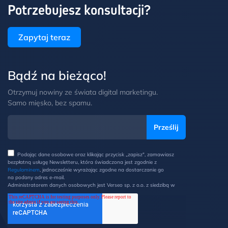
Potrzebujesz konsultacji?
Zapytaj teraz
Bądź na bieżąco!
Otrzymuj nowiny ze świata digital marketingu.
Samo mięsko, bez spamu.
Podając dane osobowe oraz klikając przycisk „zapisz", zamawiasz
bezpłatną usługę Newsletteru, która świadczona jest zgodnie z
Regulaminem
, jednocześnie wyrażając zgodne na dostarczanie go
na podany adres e-mail.
Administratorem danych osobowych jest Verseo sp. z o.o. z siedzibą w
Poznaniu przy ul. Węglowej 1/3 (60-122 Poznań). Z Administratorem
można kontaktować się pisemnie na ww. adres lub elektronicznie na
adres e-mail: ochronadanych@verseo.pl. Państwa dane osobowe są
przetwarzane w celu wysyłki newsletteru, zgodnie z Regulaminem, w
związku z czym mają Państwo prawo do: dostępu do swoich danych