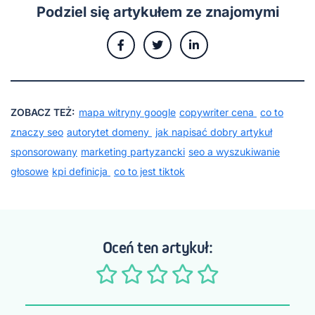
Podziel się artykułem ze znajomymi
ZOBACZ TEŻ:
mapa witryny google
copywriter cena
co to
znaczy seo
autorytet domeny
jak napisać dobry artykuł
sponsorowany
marketing partyzancki
seo a wyszukiwanie
głosowe
kpi definicja
co to jest tiktok
Oceń ten artykuł: