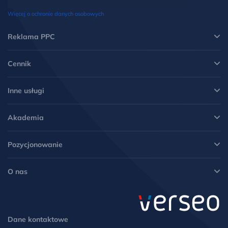
oraz otrzymania ich kopii, prawo do sprostowania danych, wycofania
zgody, możliwość żądania ich usunięcia i ograniczenia lub wniesienia
Więcej o ochronie danych osobowych
sprzeciwu wobec przetwarzania danych oraz wniesienia skargi do
Prezesa UODO. Więcej informacji w
Polityce prywatności
.
*
Reklama PPC
Cennik
Inne usługi
Akademia
Pozycjonowanie
O nas
Dane kontaktowe