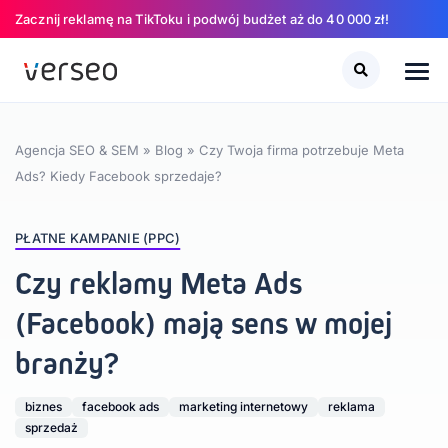
Zacznij reklamę na TikToku i podwój budżet aż do 40 000 zł!
Szukaj
Szukaj
Agencja SEO & SEM
»
Blog
»
Czy Twoja firma potrzebuje Meta
Ads? Kiedy Facebook sprzedaje?
PŁATNE KAMPANIE (PPC)
Czy reklamy Meta Ads
(Facebook) mają sens w mojej
branży?
biznes
facebook ads
marketing internetowy
reklama
sprzedaż