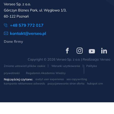
Verseo Sp. z o.o.
Górczyn Biznes Park, ul. Węglowa 1/3,
60-122 Poznań
+48 579 772 017
kontakt@verseo.pl
Dane firmy
Verseo
Verseo
Verseo
Verseo
na
na
na
na
Copyright © 2026 Verseo Sp. z o.o. | Realizacja:
Verseo
Facebooku
Instagramie
YouTube
LinkedIn
Zmiana ustawień plików cookie
Warunki użytkowania
Polityka
prywatności
Regulamin Akademia Wiedzy
Najczęściej czytane:
audyt user experience
seo copywriting
kampanie reklamowe adwords
pozycjonowanie stron oferta
hubspot crm