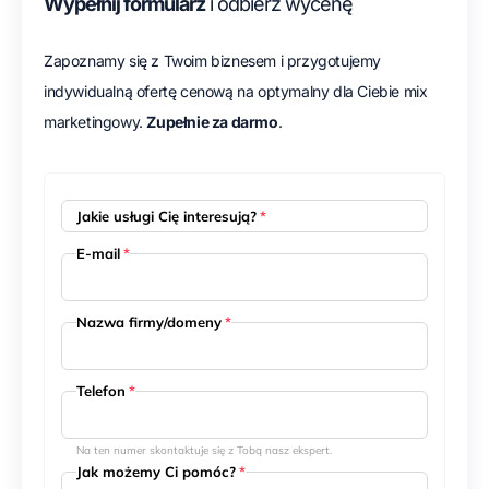
Wypełnij formularz
i odbierz wycenę
Zapoznamy się z Twoim biznesem i przygotujemy
indywidualną ofertę cenową na optymalny dla Ciebie mix
marketingowy.
Zupełnie za darmo
.
Jakie usługi Cię interesują?
*
E-mail
*
Nazwa firmy/domeny
*
Telefon
*
Na ten numer skontaktuje się z Tobą nasz ekspert.
Jak możemy Ci pomóc?
*