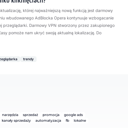
ilku kliknięciach?
tualizację, której najważniejszą nową funkcją jest darmowy
niu wbudowanego AdBlocka Opera kontynuuje wzbogacanie
jej przeglądarki. Darmowy VPN stworzony przez zakupionego
Easy pomoże nam ukryć swoją aktualną lokalizację. Do
zeglądarka
trendy
narzędzia
sprzedaż
promocja
google ads
kanały sprzedaży
automatyzacja
fb
lokalne