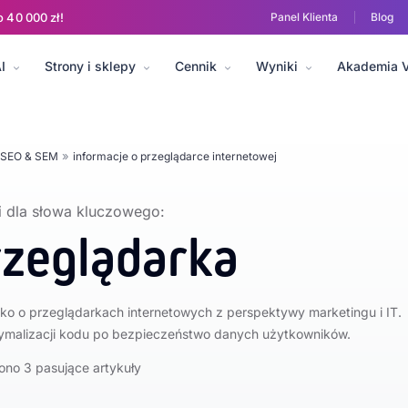
o 40 000 zł!
Panel Klienta
Blog
I
Strony i sklepy
Cennik
Wyniki
Akademia 
l media
E-commerce i sprzedaż
Analityka i dane
Sztuczna intelig
»
 SEO & SEM
informacje o przeglądarce internetowej
 dla słowa kluczowego:
rzeglądarka
o o przeglądarkach internetowych z perspektywy marketingu i IT.
ymalizacji kodu po bezpieczeństwo danych użytkowników.
ono 3 pasujące artykuły