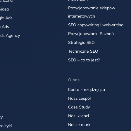
aficzna
Pozycjonowanie sklepów
video
internetowych
le Ads
SEO copywriting i webwriting
a Ads
Pozycjonowanie Poznań
Ads Agency
Strategia SEO
Techniczne SEO
SEO – co to jest?
O nas
Kadra zarządzająca
Nasz zespół
Case Study
Nasi klienci
zy
Nasze marki
olityki