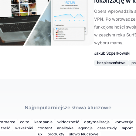
lokalizację w k
Opera wprowadziła ak
VPN. Po wprowadze
funkcjonalności swo
w zeszłym roku Surf
wyboru mamy…
Jakub Szperkowski
bezpieczeństwo
pr
Najpopularniejsze słowa kluczowe
ommerce
co to
kampania
widoczność
optymalizacja
konwersje
treść
wskaźniki
content
analityka
agencja
case study
raport
ux
produkty
słowo kluczowe