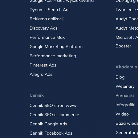
Google Ads – sieć wyszukiwania
Obsługa gr
Dynamic Search Ads
Tworzenie 
Reklama aplikacji
Audyt Goog
Discovery Ads
Audyt Met
Performance Max
Microsoft 
Booster
Google Marketing Platform
Performance marketing
Pinterest Ads
Akademia
Allegro Ads
Blog
Webinary
Cennik
Poradniki
Infografiki
Cennik SEO stron www
Wideo
Cennik SEO e-commerce
Baza wied
Cennik Google Ads
Generator p
Cennik Facebook Ads