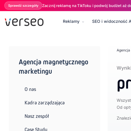
Zacznij reklamę na TikToku i podwój budżet aż d
Sprawdź szczegóły
Reklamy
SEO i widoczność A
BLOG:
Płatne kampanie (PPC)
SEO i Content marketing
Socia
Agencja
Agencja magnetycznego
Wyniki
marketingu
p
O nas
Wszystk
Kadra zarządzająca
Od opt
Nasz zespół
Znalezi
Case Study