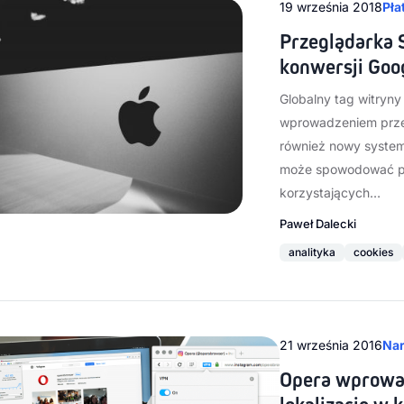
19 września 2018
Pła
Przeglądarka S
konwersji Goo
Globalny tag witryny
wprowadzeniem przez
również nowy system 
może spowodować pr
korzystających…
Paweł Dalecki
analityka
cookies
21 września 2016
Nar
Opera wprowad