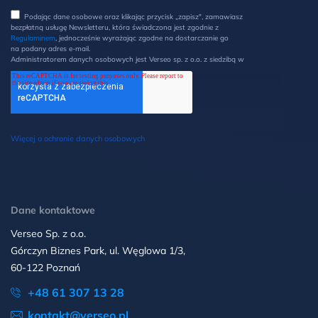
Podając dane osobowe oraz klikając przycisk „zapisz", zamawiasz
bezpłatną usługę Newsletteru, która świadczona jest zgodnie z
Regulaminem
, jednocześnie wyrażając zgodne na dostarczanie go
na podany adres e-mail.
Administratorem danych osobowych jest Verseo sp. z o.o. z siedzibą w
Poznaniu przy ul. Węglowej 1/3 (60-122 Poznań). Z Administratorem
można kontaktować się pisemnie na ww. adres lub elektronicznie na
adres e-mail: ochronadanych@verseo.pl. Państwa dane osobowe są
przetwarzane w celu wysyłki newsletteru, zgodnie z Regulaminem, w
związku z czym mają Państwo prawo do: dostępu do swoich danych
oraz otrzymania ich kopii, prawo do sprostowania danych, wycofania
zgody, możliwość żądania ich usunięcia i ograniczenia lub wniesienia
Więcej o ochronie danych osobowych
sprzeciwu wobec przetwarzania danych oraz wniesienia skargi do
Prezesa UODO. Więcej informacji w
Polityce prywatności
.
*
Dane kontaktowe
Verseo Sp. z o.o.
Górczyn Biznes Park, ul. Węglowa 1/3,
60-122 Poznań
+48 61 307 13 28
kontakt@verseo.pl