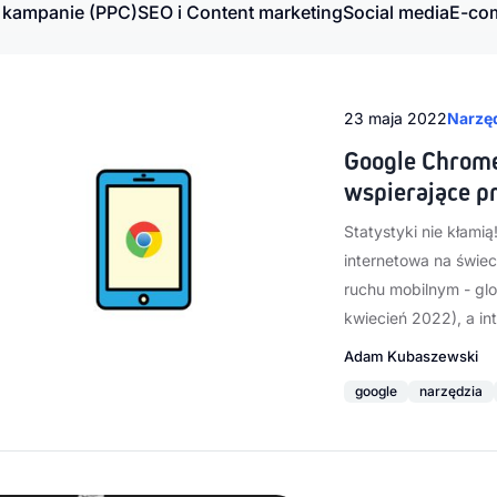
 kampanie (PPC)
SEO i Content marketing
Social media
E-com
23 maja 2022
Narzęd
Google Chrome 
wspierające 
Statystyki nie kłami
internetowa na świec
ruchu mobilnym - gl
kwiecień 2022), a in
Adam Kubaszewski
google
narzędzia