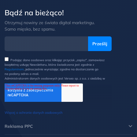
Bądź na bieżąco!
Otrzymuj nowiny ze świata digital marketingu.
Samo mięsko, bez spamu.
Podając dane osobowe oraz klikając przycisk „zapisz", zamawiasz
bezpłatną usługę Newsletteru, która świadczona jest zgodnie z
Regulaminem
, jednocześnie wyrażając zgodne na dostarczanie go
na podany adres e-mail.
Administratorem danych osobowych jest Verseo sp. z o.o. z siedzibą w
Poznaniu przy ul. Węglowej 1/3 (60-122 Poznań). Z Administratorem
można kontaktować się pisemnie na ww. adres lub elektronicznie na
adres e-mail: ochronadanych@verseo.pl. Państwa dane osobowe są
przetwarzane w celu wysyłki newsletteru, zgodnie z Regulaminem, w
związku z czym mają Państwo prawo do: dostępu do swoich danych
oraz otrzymania ich kopii, prawo do sprostowania danych, wycofania
zgody, możliwość żądania ich usunięcia i ograniczenia lub wniesienia
Więcej o ochronie danych osobowych
sprzeciwu wobec przetwarzania danych oraz wniesienia skargi do
Prezesa UODO. Więcej informacji w
Polityce prywatności
.
*
Reklama PPC