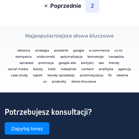
Poprzednie
2
Najpopularniejsze słowa kluczowe
reklama
strategia
poradnik
google
e-commerce
co to
kampania
widoczność
optymalizacja
konwersje
narzędzia
sprzedaż
promocja
google ads
korzyści
seo
trendy
social media
koszty
treść
wskaźniki
content
analityka
agencja
case study
raport
kanały sprzedaży
automatyzacja
fb
lokalne
ux
produkty
słowo kluczowe
Potrzebujesz konsultacji?
Zapytaj teraz