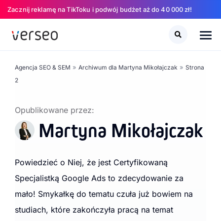
Zacznij reklamę na TikToku i podwój budżet aż do 40 000 zł!
Szukaj
Szukaj
»
»
Agencja SEO & SEM
Archiwum dla Martyna Mikołajczak
Strona
2
Opublikowane przez:
Martyna Mikołajczak
Powiedzieć o Niej, że jest Certyfikowaną
Specjalistką Google Ads to zdecydowanie za
mało! Smykałkę do tematu czuła już bowiem na
studiach, które zakończyła pracą na temat