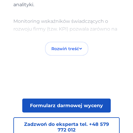
analityki.
Monitoring wskaźników świadczących o
rozwoju firmy (tzw. KPI) pozwala zarówno na
szybkie reagowanie w przypadku
dynamicznie zmieniającej się sytuacji
Rozwiń treść
rynkowej, jak i długofalową ocenę
skuteczności działań. Obecnie coraz więcej
czynników ma na nie wpływ, a tym samym,
coraz trudniej jest interpretować
gromadzone dane. By dowiedzieć się czy w
odpowiedni sposób Twoja firma zbiera,
weryfikuje i analizuje dane z kampanii
Formularz darmowej wyceny
dostępne w Google Analytics, Verseo oferuje
audyt analityki.
Zadzwoń do eksperta tel. +48 579
772 012