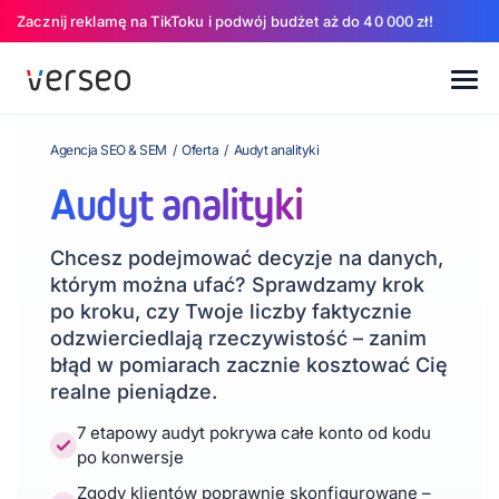
Zacznij reklamę na TikToku i podwój budżet aż do 40 000 zł!
Agencja SEO & SEM
/
Oferta
/
Audyt analityki
Audyt analityki
Chcesz podejmować decyzje na danych,
którym można ufać? Sprawdzamy krok
po kroku, czy Twoje liczby faktycznie
odzwierciedlają rzeczywistość – zanim
błąd w pomiarach zacznie kosztować Cię
realne pieniądze.
7 etapowy audyt pokrywa całe konto od kodu
po konwersje
Zgody klientów poprawnie skonfigurowane –