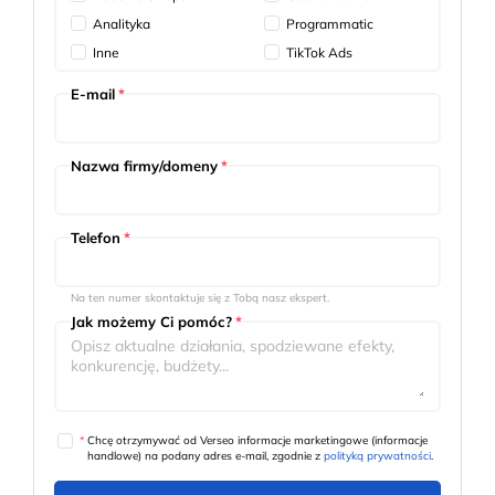
Analityka
Programmatic
Inne
TikTok Ads
E-mail
*
Nazwa firmy/domeny
*
Telefon
*
Na ten numer skontaktuje się z Tobą nasz ekspert.
Jak możemy Ci pomóc?
*
*
Chcę otrzymywać od Verseo informacje marketingowe (informacje
handlowe) na podany adres e-mail, zgodnie z
polityką prywatności
.